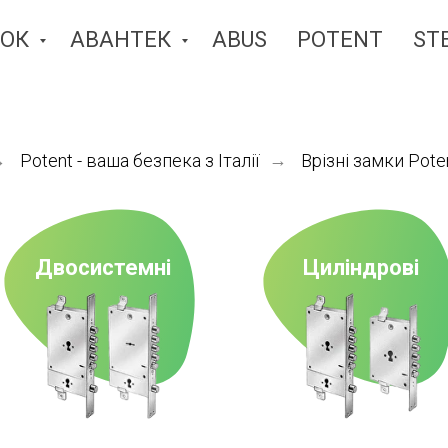
ЛОК
АВАНТЕК
ABUS
POTENT
ST
→
Potent - ваша безпека з Італії
→
Врізні замки Pote
Двосистемні
Циліндрові