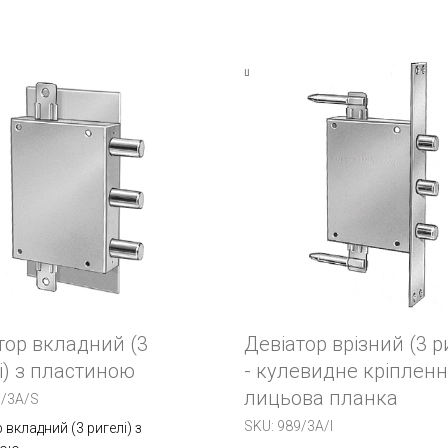
тор вкладний (3
Девіатор врізний (3 р
і) з пластиною
- кулевидне кріпленн
лицьова планка
9/3A/S
SKU:
989/3A/I
 вкладний (3 ригелі) з