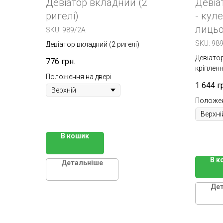
Девіатор вкладний (2
Девіа
ригелі)
- кул
лицьо
SKU:
989/2A
SKU:
989
Девіатор вкладний (2 ригелі)
Девіатор
776
грн.
кріпленн
Положення на двері
1 644
г
Положен
В кошик
В к
Детальніше
Де