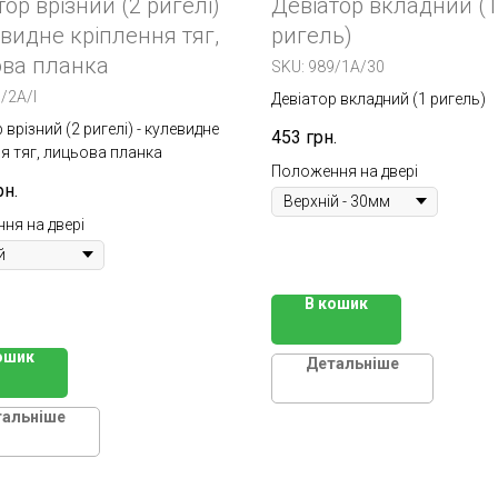
тор врізний (2 ригелі)
Девіатор вкладний (1
евидне кріплення тяг,
ригель)
ва планка
SKU:
989/1A/30
/2A/I
Девіатор вкладний (1 ригель)
 врізний (2 ригелі) - кулевидне
453
грн.
я тяг, лицьова планка
Положення на двері
рн.
ня на двері
В кошик
ошик
Детальніше
тальніше