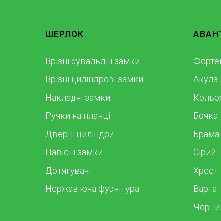
ШЕРЛОК
АВАН
Врізні сувальдні замки
Форте
Врізні циліндрові замки
Акула
Накладні замки
Кольо
Ручки на планці
Бочка
Дверні циліндри
Брама
Навісні замки
Сірий
Дотягувачі
Хрест
Нержавіюча фурнітура
Варта
Чорни