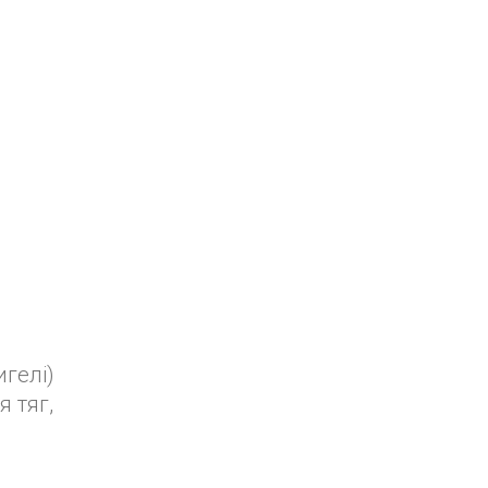
игелі)
я тяг,