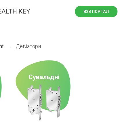
EALTH KEY
B2B ПОРТАЛ
nt
→
Девіатори
Сувальдні