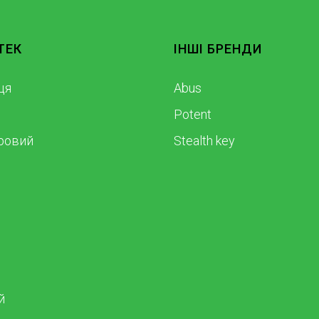
ТЕК
ІНШІ БРЕНДИ
ця
Abus
Potent
ровий
Stealth key
й