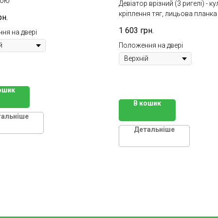
ною
Девіатор врізний (3 ригелі) - к
кріплення тяг, лицьова планка
рн.
1 603
грн.
ня на двері
Положення на двері
ошик
В кошик
тальніше
Детальніше