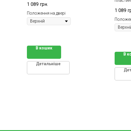
пласти
1 089
грн.
1 089
г
Положення на двері
Положен
В кошик
В к
Детальніше
Де