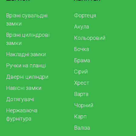
Врізні сувальдні
Фортеця
замки
Акула
Врізні циліндрові
Кольоровий
замки
Бочка
Накладні замки
Брама
Ручки на планці
Сірий
Дверні циліндри
Хрест
Навісні замки
Варта
Дотягувачі
Чорний
Нержавіюча
Карп
фурнітура
Валіза