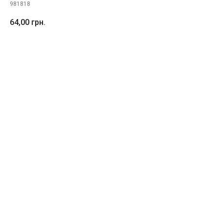
981818
64,00
грн.