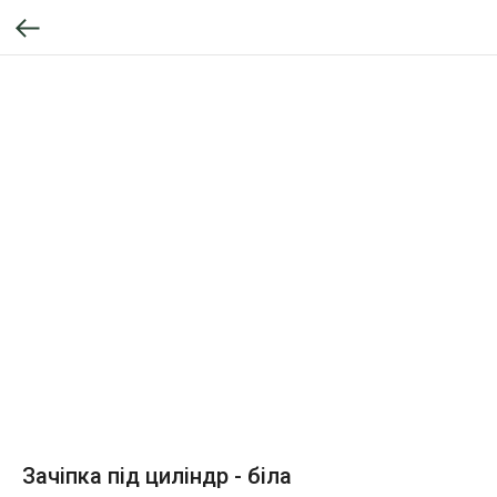
Зачіпка під циліндр - біла