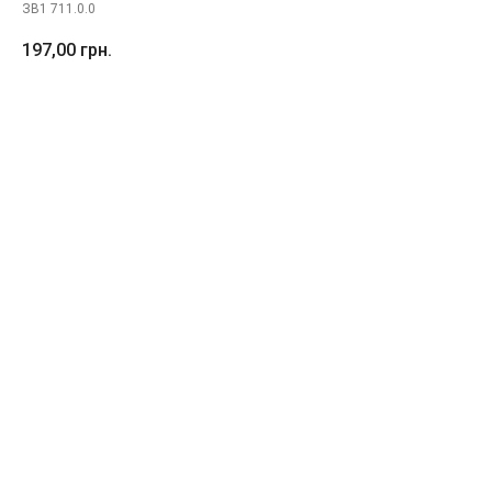
ЗВ1 711.0.0
197,00
грн.