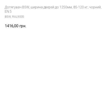
Дотягувач B5W, ширина дверей до 1250мм, 85-120 кг, чорний,
EN 5
B5W, RAL9005
1416,00
грн.