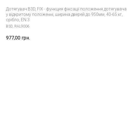
Дотягувач B3D, FIX - функция фіксації положення дотягувача
у відкритому положенні, ширина дверей до 950мм, 40-65 кг,
срібло, EN 3
B3D, RAL9006
977,00
грн.